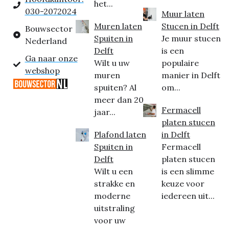
het...
030-2072024
Muur laten
Muren laten
Stucen in Delft
Bouwsector
Spuiten in
Je muur stucen
Nederland
Delft
is een
Ga naar onze
Wilt u uw
populaire
webshop
muren
manier in Delft
spuiten? Al
om...
meer dan 20
Fermacell
jaar...
platen stucen
Plafond laten
in Delft
Spuiten in
Fermacell
Delft
platen stucen
Wilt u een
is een slimme
strakke en
keuze voor
moderne
iedereen uit...
uitstraling
voor uw