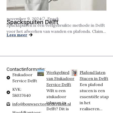
november 9, 2024
Spack
Spackspuiten Delft
Spackspuiten is een veelgebruikte methode in Delft
voor het afwerken van wanden en plafonds. Claim...
Lees meer
Contactinformatie:
Werkgebied
Plafond laten
Stukadoor
van Stukadoor
Stucen in Delft
Service Delft
Service Delft
Een plafond
KVK:
Wilt u een
stucen is een
58037640
stukadoor
essentiële stap
inhuren in
in het
info@bouwsectornederland.nl
Delft? Dit is
realiseren...
Hoofdkantoor: