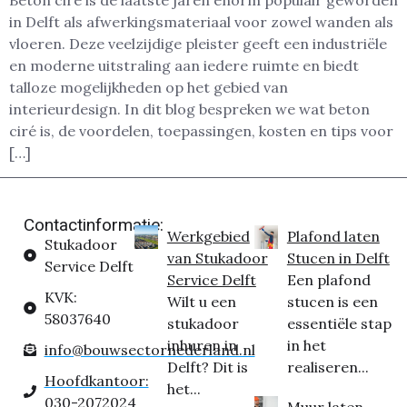
Beton ciré is de laatste jaren enorm populair geworden
in Delft als afwerkingsmateriaal voor zowel wanden als
vloeren. Deze veelzijdige pleister geeft een industriële
en moderne uitstraling aan iedere ruimte en biedt
talloze mogelijkheden op het gebied van
interieurdesign. In dit blog bespreken we wat beton
ciré is, de voordelen, toepassingen, kosten en tips voor
[…]
Contactinformatie:
Werkgebied
Plafond laten
Stukadoor
van Stukadoor
Stucen in Delft
Service Delft
Service Delft
Een plafond
KVK:
Wilt u een
stucen is een
58037640
stukadoor
essentiële stap
inhuren in
in het
info@bouwsectornederland.nl
Delft? Dit is
realiseren...
Hoofdkantoor:
het...
030-2072024
Muur laten