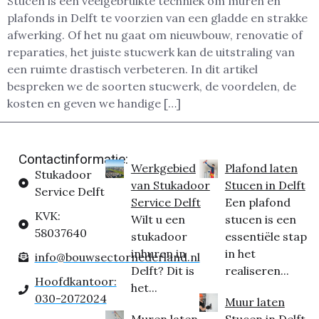
Stucen is een veelgebruikte techniek om muren en
plafonds in Delft te voorzien van een gladde en strakke
afwerking. Of het nu gaat om nieuwbouw, renovatie of
reparaties, het juiste stucwerk kan de uitstraling van
een ruimte drastisch verbeteren. In dit artikel
bespreken we de soorten stucwerk, de voordelen, de
kosten en geven we handige […]
Contactinformatie:
Werkgebied
Plafond laten
Stukadoor
van Stukadoor
Stucen in Delft
Service Delft
Service Delft
Een plafond
KVK:
Wilt u een
stucen is een
58037640
stukadoor
essentiële stap
inhuren in
in het
info@bouwsectornederland.nl
Delft? Dit is
realiseren...
Hoofdkantoor:
het...
030-2072024
Muur laten