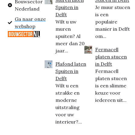
Muren laten
Stucen in Delft
Bouwsector
Spuiten in
Je muur stucen
Nederland
Delft
is een
Ga naar onze
Wilt u uw
populaire
webshop
muren
manier in Delft
spuiten? Al
om...
meer dan 20
Fermacell
jaar...
platen stucen
Plafond laten
in Delft
Spuiten in
Fermacell
Delft
platen stucen
Wilt u een
is een slimme
strakke en
keuze voor
moderne
iedereen uit...
uitstraling
voor uw
interieur?...