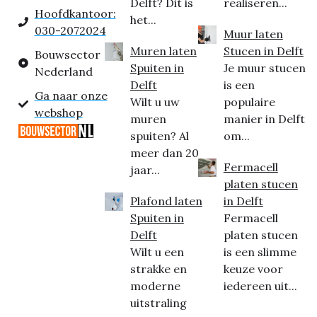
Delft? Dit is
realiseren...
Hoofdkantoor:
het...
030-2072024
Muur laten
Muren laten
Stucen in Delft
Bouwsector
Spuiten in
Je muur stucen
Nederland
Delft
is een
Ga naar onze
Wilt u uw
populaire
webshop
muren
manier in Delft
spuiten? Al
om...
meer dan 20
Fermacell
jaar...
platen stucen
Plafond laten
in Delft
Spuiten in
Fermacell
Delft
platen stucen
Wilt u een
is een slimme
strakke en
keuze voor
moderne
iedereen uit...
uitstraling