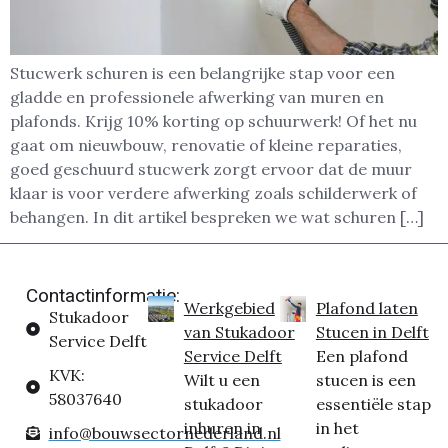
Stucwerk schuren is een belangrijke stap voor een
gladde en professionele afwerking van muren en
plafonds. Krijg 10% korting op schuurwerk! Of het nu
gaat om nieuwbouw, renovatie of kleine reparaties,
goed geschuurd stucwerk zorgt ervoor dat de muur
klaar is voor verdere afwerking zoals schilderwerk of
behangen. In dit artikel bespreken we wat schuren […]
Contactinformatie:
Werkgebied
Plafond laten
Stukadoor
van Stukadoor
Stucen in Delft
Service Delft
Service Delft
Een plafond
KVK:
Wilt u een
stucen is een
58037640
stukadoor
essentiële stap
inhuren in
in het
info@bouwsectornederland.nl