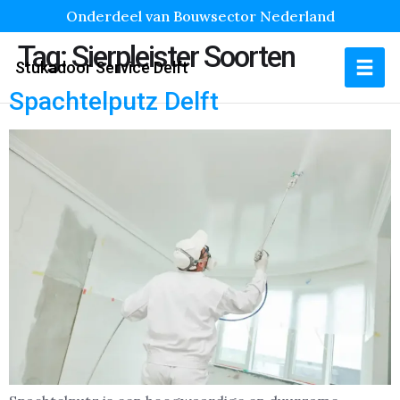
Onderdeel van Bouwsector Nederland
Tag:
Sierpleister Soorten
Stukadoor Service Delft
Spachtelputz Delft