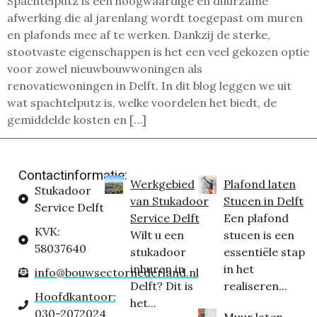
Spachtelputz is een hoogwaardige en duurzame
afwerking die al jarenlang wordt toegepast om muren
en plafonds mee af te werken. Dankzij de sterke,
stootvaste eigenschappen is het een veel gekozen optie
voor zowel nieuwbouwwoningen als
renovatiewoningen in Delft. In dit blog leggen we uit
wat spachtelputz is, welke voordelen het biedt, de
gemiddelde kosten en […]
Contactinformatie:
Werkgebied
Plafond laten
Stukadoor
van Stukadoor
Stucen in Delft
Service Delft
Service Delft
Een plafond
KVK:
Wilt u een
stucen is een
58037640
stukadoor
essentiële stap
inhuren in
in het
info@bouwsectornederland.nl
Delft? Dit is
realiseren...
Hoofdkantoor:
het...
030-2072024