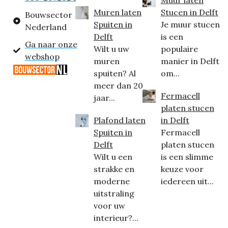
Muur laten
Muren laten
Stucen in Delft
Bouwsector
Spuiten in
Je muur stucen
Nederland
Delft
is een
Ga naar onze
Wilt u uw
populaire
webshop
muren
manier in Delft
spuiten? Al
om...
meer dan 20
Fermacell
jaar...
platen stucen
Plafond laten
in Delft
Spuiten in
Fermacell
Delft
platen stucen
Wilt u een
is een slimme
strakke en
keuze voor
moderne
iedereen uit...
uitstraling
voor uw
interieur?...