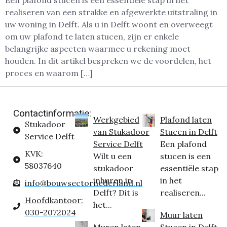
Een plafond stucen is een essentiële stap in het
realiseren van een strakke en afgewerkte uitstraling in
uw woning in Delft. Als u in Delft woont en overweegt
om uw plafond te laten stucen, zijn er enkele
belangrijke aspecten waarmee u rekening moet
houden. In dit artikel bespreken we de voordelen, het
proces en waarom […]
Contactinformatie:
Werkgebied
Plafond laten
Stukadoor
van Stukadoor
Stucen in Delft
Service Delft
Service Delft
Een plafond
KVK:
Wilt u een
stucen is een
58037640
stukadoor
essentiële stap
inhuren in
in het
info@bouwsectornederland.nl
Delft? Dit is
realiseren...
Hoofdkantoor:
het...
030-2072024
Muur laten
Muren laten
Stucen in Delft