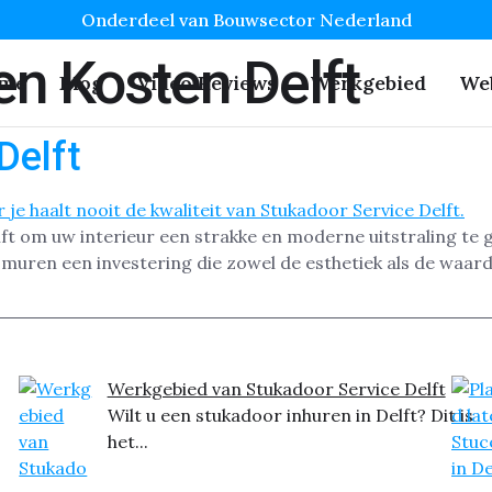
Onderdeel van Bouwsector Nederland
n Kosten Delft
me
Blog
Video Reviews
Werkgebied
We
Delft
lft om uw interieur een strakke en moderne uitstraling te g
n muren een investering die zowel de esthetiek als de waard
Werkgebied van Stukadoor Service Delft
Wilt u een stukadoor inhuren in Delft? Dit is
het...