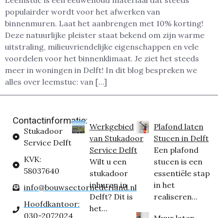
Leemstuc is een eeuwenoud materiaal dat steeds
populairder wordt voor het afwerken van
binnenmuren. Laat het aanbrengen met 10% korting!
Deze natuurlijke pleister staat bekend om zijn warme
uitstraling, milieuvriendelijke eigenschappen en vele
voordelen voor het binnenklimaat. Je ziet het steeds
meer in woningen in Delft! In dit blog bespreken we
alles over leemstuc: van […]
Contactinformatie:
Werkgebied
Plafond laten
Stukadoor
van Stukadoor
Stucen in Delft
Service Delft
Service Delft
Een plafond
KVK:
Wilt u een
stucen is een
58037640
stukadoor
essentiële stap
inhuren in
in het
info@bouwsectornederland.nl
Delft? Dit is
realiseren...
Hoofdkantoor:
het...
030-2072024
Muur laten