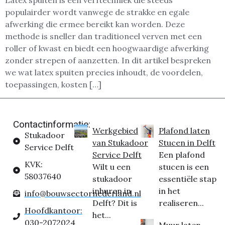
Latex spuiten is een verftechniek die steeds
populairder wordt vanwege de strakke en egale
afwerking die ermee bereikt kan worden. Deze
methode is sneller dan traditioneel verven met een
roller of kwast en biedt een hoogwaardige afwerking
zonder strepen of aanzetten. In dit artikel bespreken
we wat latex spuiten precies inhoudt, de voordelen,
toepassingen, kosten […]
Contactinformatie:
Werkgebied
Plafond laten
Stukadoor
van Stukadoor
Stucen in Delft
Service Delft
Service Delft
Een plafond
KVK:
Wilt u een
stucen is een
58037640
stukadoor
essentiële stap
inhuren in
in het
info@bouwsectornederland.nl
Delft? Dit is
realiseren...
Hoofdkantoor:
het...
030-2072024
Muur laten