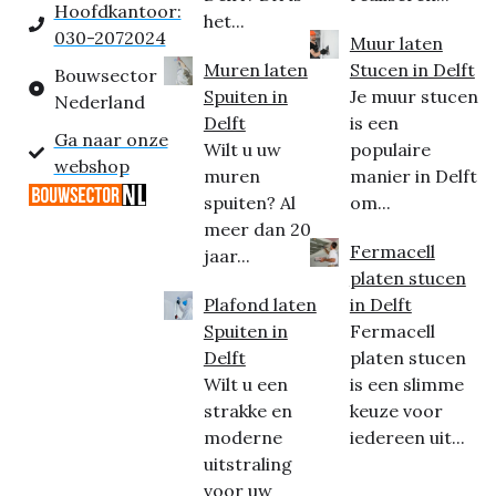
Hoofdkantoor:
het...
030-2072024
Muur laten
Muren laten
Stucen in Delft
Bouwsector
Spuiten in
Je muur stucen
Nederland
Delft
is een
Ga naar onze
Wilt u uw
populaire
webshop
muren
manier in Delft
spuiten? Al
om...
meer dan 20
Fermacell
jaar...
platen stucen
Plafond laten
in Delft
Spuiten in
Fermacell
Delft
platen stucen
Wilt u een
is een slimme
strakke en
keuze voor
moderne
iedereen uit...
uitstraling
voor uw