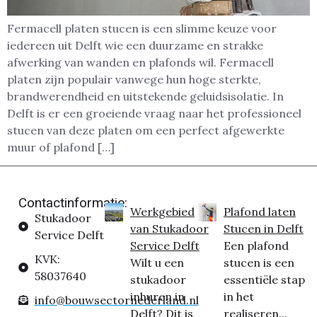
Fermacell platen stucen is een slimme keuze voor
iedereen uit Delft wie een duurzame en strakke
afwerking van wanden en plafonds wil. Fermacell
platen zijn populair vanwege hun hoge sterkte,
brandwerendheid en uitstekende geluidsisolatie. In
Delft is er een groeiende vraag naar het professioneel
stucen van deze platen om een perfect afgewerkte
muur of plafond […]
Contactinformatie:
Werkgebied
Plafond laten
Stukadoor
van Stukadoor
Stucen in Delft
Service Delft
Service Delft
Een plafond
KVK:
Wilt u een
stucen is een
58037640
stukadoor
essentiële stap
inhuren in
in het
info@bouwsectornederland.nl
Delft? Dit is
realiseren...