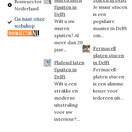
Muren laten
Stucen in Delft
Bouwsector
Spuiten in
Je muur stucen
Nederland
Delft
is een
Ga naar onze
Wilt u uw
populaire
webshop
muren
manier in Delft
spuiten? Al
om...
meer dan 20
Fermacell
jaar...
platen stucen
Plafond laten
in Delft
Spuiten in
Fermacell
Delft
platen stucen
Wilt u een
is een slimme
strakke en
keuze voor
moderne
iedereen uit...
uitstraling
voor uw
interieur?...