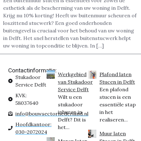
Een buitenmuur stucen is essentieel voor zowel de
esthetiek als de bescherming van uw woning in Delft.
Krijg nu 10% korting! Heeft uw buitenmuur scheuren of
loszittend stucwerk? Een goed onderhouden
buitengevel is cruciaal voor het behoud van uw woning
in Delft. Het snel herstellen van buitenstucwerk helpt
uw woning in topconditie te blijven. In […]
Contactinformatie:
Werkgebied
Plafond laten
Stukadoor
van Stukadoor
Stucen in Delft
Service Delft
Service Delft
Een plafond
KVK:
Wilt u een
stucen is een
58037640
stukadoor
essentiële stap
inhuren in
in het
info@bouwsectornederland.nl
Delft? Dit is
realiseren...
Hoofdkantoor:
het...
030-2072024
Muur laten