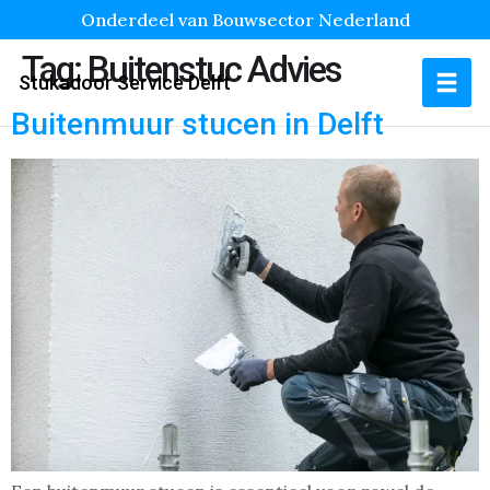
Onderdeel van Bouwsector Nederland
Tag:
Buitenstuc Advies
Stukadoor Service Delft
Buitenmuur stucen in Delft