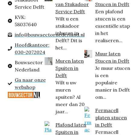
van Stukadoor
Stucen in Delft
Service Delft
Service Delft
Een plafond
KVK:
Wilt u een
stucen is een
58037640
stukadoor
essentiële stap
inhuren in
in het
info@bouwsectornederland.nl
Delft? Dit is
realiseren...
Hoofdkantoor:
het...
030-2072024
Muur laten
Muren laten
Stucen in Delft
Bouwsector
Spuiten in
Je muur stucen
Nederland
Delft
is een
Ga naar onze
Wilt u uw
populaire
webshop
muren
manier in Delft
spuiten? Al
om...
meer dan 20
Fermacell
jaar...
platen stucen
Plafond laten
in Delft
Spuiten in
Fermacell